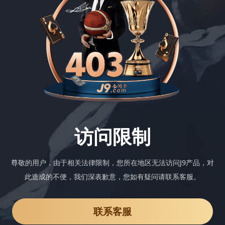
访问限制
尊敬的用户，由于相关法律限制，您所在地区无法访问J9产品，对
此造成的不便，我们深表歉意，您如有疑问请联系客服。
联系客服