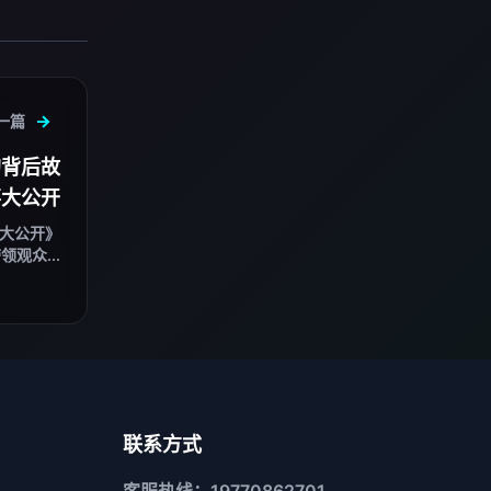
一篇
的背后故
事大公开
大公开》
观众...
联系方式