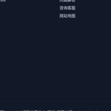
55
问题解答
咨询客服
网站地图