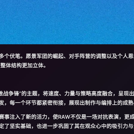
多个伏笔。愿景军团的崛起、对手阵营的调整以及个人恩
W整体结构更加立体。
军团激战争锋”的主题，将速度、力量与策略高度融合，呈现
发，每一个环节都紧密衔接，展现出制作与编排上的成熟
赛事注入了新的活力，使RAW不仅是一场对抗表演，更
定了坚实基础，也进一步巩固了其在观众心中的吸引力与