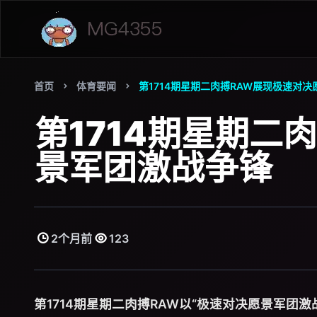
首页
体育要闻
第1714期星期二肉搏RAW展现极速对
第1714期星期二
景军团激战争锋
2个月前
123
第1714期星期二肉搏RAW以“极速对决愿景军