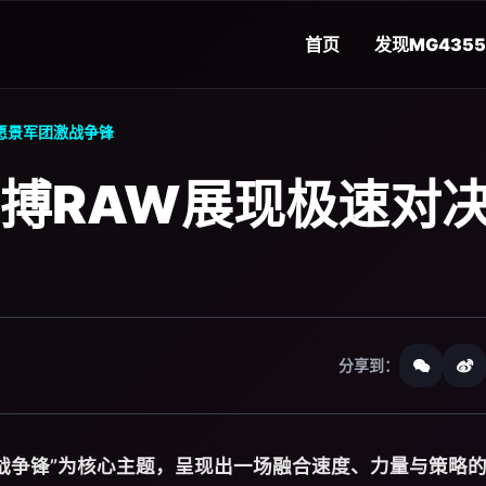
首页
发现
MG4355
决愿景军团激战争锋
肉搏RAW展现极速对
分享到：
团激战争锋”为核心主题，呈现出一场融合速度、力量与策略