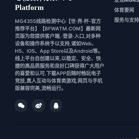
发现
MG43
Platform
体育要闻
服务与支持
MG4355线路检测中心【世·界·杯-官方
推荐平台】【BFWATM.COM】最新网
页版为您提供客户端,·登录·入口,对多种
设备和操作系统予以支持,诸如Web、
H5、iOS、App Store以及Android等。
线上平台自创建以来,以稳定、安全、快
捷的高品质服务和良好口碑获得广大用户
的喜爱和认可,下载APP后随时畅玩电子
竞技,真人互动与体育类游戏,网页与手机
版兼容完美,流畅运行。