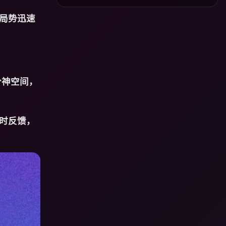
局势迅速
分神空间，
时反馈，