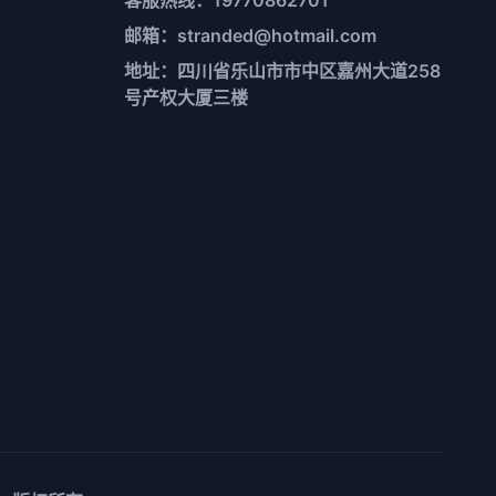
客服热线：19770862701
邮箱：stranded@hotmail.com
地址：四川省乐山市市中区嘉州大道258
号产权大厦三楼