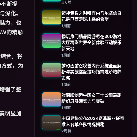
4天前
奏不断提
与深化。
诸神黄昏之时唯有内马尔坚信自
己是巴西足球未来的希望
魅力，也
1周前
AW的精彩
畅玩热门精品网游尽在360游戏
大厅精彩世界全新体验互动娱乐
新天地
的结合，将
1周前
递方式，为
梦幻西游召唤兽内丹系统全面解
析与实战搭配技巧指南进阶培养
策略
1周前
增强了整
张德顺创造中国女子十公里路跑
新纪录展现实力与突破
1周前
奏明显加
中国足协公布2024赛季职业联赛
准入名单各队情况揭秘
2周前